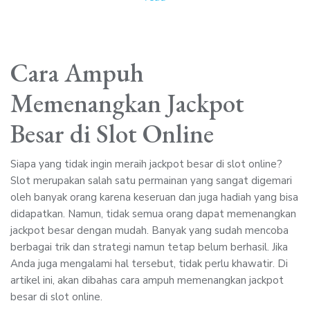
Cara Ampuh
Memenangkan Jackpot
Besar di Slot Online
Siapa yang tidak ingin meraih jackpot besar di slot online?
Slot merupakan salah satu permainan yang sangat digemari
oleh banyak orang karena keseruan dan juga hadiah yang bisa
didapatkan. Namun, tidak semua orang dapat memenangkan
jackpot besar dengan mudah. Banyak yang sudah mencoba
berbagai trik dan strategi namun tetap belum berhasil. Jika
Anda juga mengalami hal tersebut, tidak perlu khawatir. Di
artikel ini, akan dibahas cara ampuh memenangkan jackpot
besar di slot online.