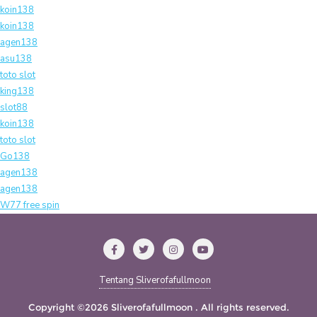
koin138
koin138
agen138
asu138
toto slot
king138
slot88
koin138
toto slot
Go138
agen138
agen138
W77 free spin
Tentang Sliverofafullmoon
Copyright ©2026 Sliverofafullmoon . All rights reserved.