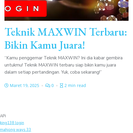
Teknik MAXWIN Terbaru:
Bikin Kamu Juara!
“Kamu penggemar Teknik MAXWIN? Ini dia kabar gembira
untukmu! Teknik MAXWIN terbaru siap bikin kamu juara
dalam setiap pertandingan. Yuk, coba sekarang!”
Maret 19, 2025
0
2 min read
APi
king138 login
mahjong ways 33