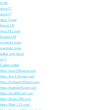
fly88
dong77
dong77
Situs Togel
Result HK
Asu138 Login
Kaskus138
jowototo login
jowototo login
daftar slot gacor
w77
Dokterscatter
https://asu138game.com
https://ion123login.com
https://slotwin303play.com
https://pablo69login.com
https://bio88login.com
https://turbo188.org/
https://kiet-123.com/