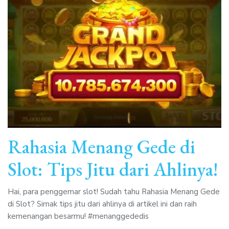
Rahasia Menang Gede di
Slot: Tips Jitu dari Ahlinya!
Hai, para penggemar slot! Sudah tahu Rahasia Menang Gede
di Slot? Simak tips jitu dari ahlinya di artikel ini dan raih
kemenangan besarmu! #menanggededis