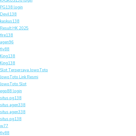
KASKUS138 login
PG138 login
Devil138
kaskus138
Result HK 2025
fire138
agen96
fly88
King138
King138
Slot Terpercaya JowoToto
JowoToto Link Resmi
JowoToto Slot
egp88 login
situs pg138
situs agen338
situs agen338
situs pg138
w77
fly88