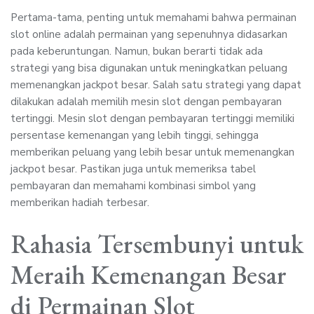
Pertama-tama, penting untuk memahami bahwa permainan
slot online adalah permainan yang sepenuhnya didasarkan
pada keberuntungan. Namun, bukan berarti tidak ada
strategi yang bisa digunakan untuk meningkatkan peluang
memenangkan jackpot besar. Salah satu strategi yang dapat
dilakukan adalah memilih mesin slot dengan pembayaran
tertinggi. Mesin slot dengan pembayaran tertinggi memiliki
persentase kemenangan yang lebih tinggi, sehingga
memberikan peluang yang lebih besar untuk memenangkan
jackpot besar. Pastikan juga untuk memeriksa tabel
pembayaran dan memahami kombinasi simbol yang
memberikan hadiah terbesar.
Rahasia Tersembunyi untuk
Meraih Kemenangan Besar
di Permainan Slot