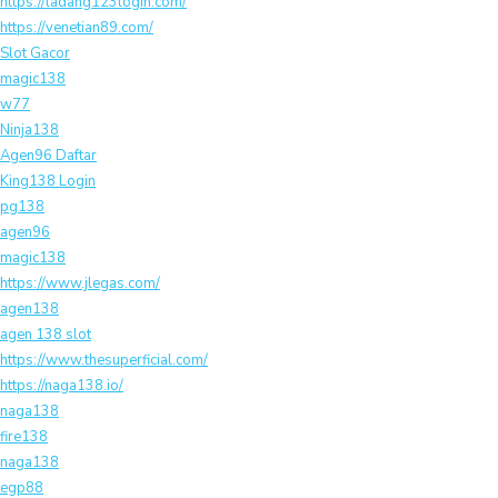
https://ladang123login.com/
https://venetian89.com/
Slot Gacor
magic138
w77
Ninja138
Agen96 Daftar
King138 Login
pg138
agen96
magic138
https://www.jlegas.com/
agen138
agen 138 slot
https://www.thesuperficial.com/
https://naga138.io/
naga138
fire138
naga138
egp88