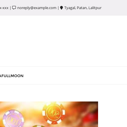
x-xxx
noreply@example.com
Tyagal, Patan, Lalitpur
FAFULLMOON