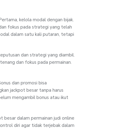
 Pertama, kelola modal dengan bijak.
an fokus pada strategi yang telah
modal dalam satu kali putaran, tetapi
eputusan dan strategi yang diambil.
ah tenang dan fokus pada permainan.
Bonus dan promosi bisa
an jackpot besar tanpa harus
belum mengambil bonus atau ikut
t besar dalam permainan judi online
ntrol diri agar tidak terjebak dalam