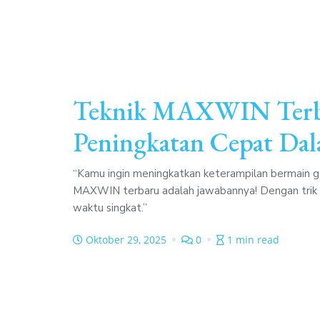
Teknik MAXWIN Terb
Peningkatan Cepat Da
“Kamu ingin meningkatkan keterampilan bermain 
MAXWIN terbaru adalah jawabannya! Dengan trik in
waktu singkat.”
Oktober 29, 2025
0
1 min read