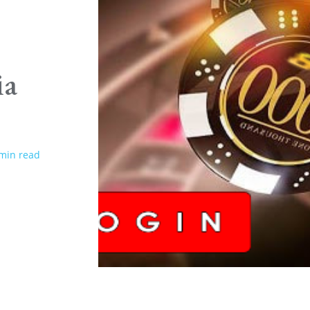
ia
min read