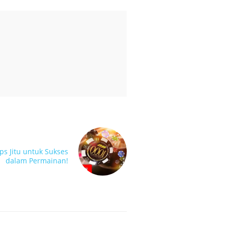
ps Jitu untuk Sukses
dalam Permainan!