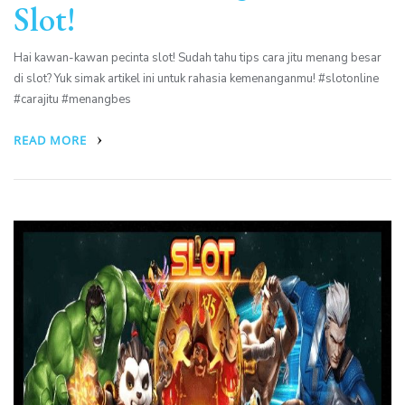
Slot!
Hai kawan-kawan pecinta slot! Sudah tahu tips cara jitu menang besar
di slot? Yuk simak artikel ini untuk rahasia kemenanganmu! #slotonline
#carajitu #menangbes
READ MORE