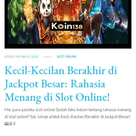
ADDED ON
MEI 9, 2025
SLOT ONLINE
Kecil-Kecilan Berakhir di
Jackpot Besar: Rahasia
Menang di Slot Online!
Hei, para pecinta slot online! Sudah tahu belum tentang rahasia menang
di slot online? Yuk, simak artikel Kecil-Kecilan Berakhir di Jackpot Besar!
🎰💰 #