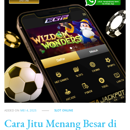
ADDED ON
MEI 4, 2025
SLOT ONLINE
Cara Jitu Menang Besar di