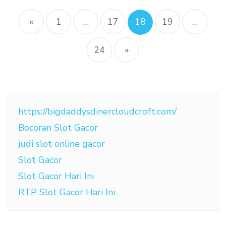
Paginasi
pos
«
1
…
17
18
19
…
24
»
https://bigdaddysdinercloudcroft.com/
Bocoran Slot Gacor
judi slot online gacor
Slot Gacor
Slot Gacor Hari Ini
RTP Slot Gacor Hari Ini