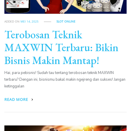
ADDED ON
MEI 14, 2025
SLOT ONLINE
Terobosan Teknik
MAXWIN Terbaru: Bikin
Bisnis Makin Mantap!
Hai, para pebisnis! Sudah tau tentang terobosan teknik MAXWIN
terbaru? Dengan ini, bisnismu bakal makin ngejreng dan sukses! Jangan
ketinggalan
READ MORE