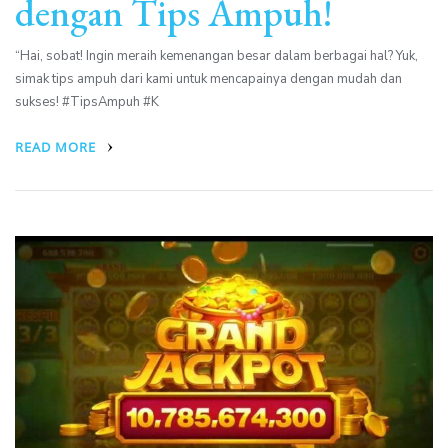
dengan Tips Ampuh!
“Hai, sobat! Ingin meraih kemenangan besar dalam berbagai hal? Yuk,
simak tips ampuh dari kami untuk mencapainya dengan mudah dan
sukses! #TipsAmpuh #K
READ MORE