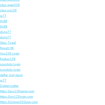
situs agen338
situs pg138
w77
fly88
fly88
dong77
dong77
Situs Togel
Result HK
Asu138 Login
Kaskus138
jowototo login
jowototo login
daftar slot gacor
w77
Dokterscatter
https://asu138game.com
https://ion123login.com
https://slotwin303play.com