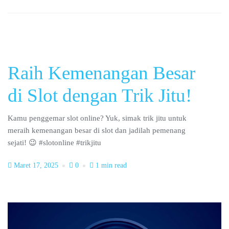
Raih Kemenangan Besar
di Slot dengan Trik Jitu!
Kamu penggemar slot online? Yuk, simak trik jitu untuk
meraih kemenangan besar di slot dan jadilah pemenang
sejati! 😉 #slotonline #trikjitu
Maret 17, 2025
0
1 min read