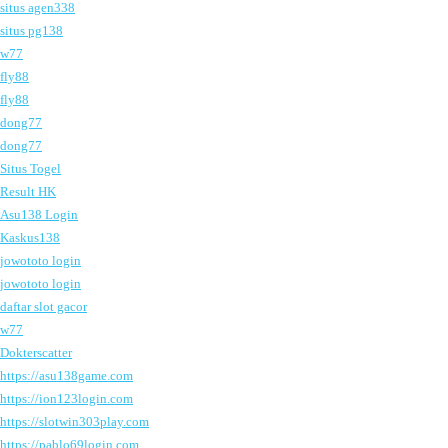
situs agen338
situs pg138
w77
fly88
fly88
dong77
dong77
Situs Togel
Result HK
Asu138 Login
Kaskus138
jowototo login
jowototo login
daftar slot gacor
w77
Dokterscatter
https://asu138game.com
https://ion123login.com
https://slotwin303play.com
https://pablo69login.com