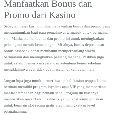
Manfaatkan Bonus dan
Promo dari Kasino
Sebagian besar kasino online menawarkan bonus dan promo yang
menguntungkan bagi para pemainnya, termasuk untuk permainan
slot. Manfaatkanlah bonus dan promo ini untuk meningkatkan
peluangmu meraih kemenangan. Misalnya, bonus deposit atau
bonus cashback dapat membantu memperpanjang waktu
bermainmu dan meningkatkan peluang menang. Pastikan juga
untuk selalu memeriksa syarat dan ketentuan bonus sebelum
mengklaimnya agar tidak ada masalah di kemudian hari.
Jangan lupa juga untuk memeriksa apakah kasino tempat kamu
bermain memiliki program loyalitas atau VIP yang memberikan
manfaat tambahan bagi pemain setia. Program ini biasanya
memberikan reward atau cashback yang dapat kamu gunakan
untuk bermain slot secara gratis atau meningkatkan level
permainanmu.