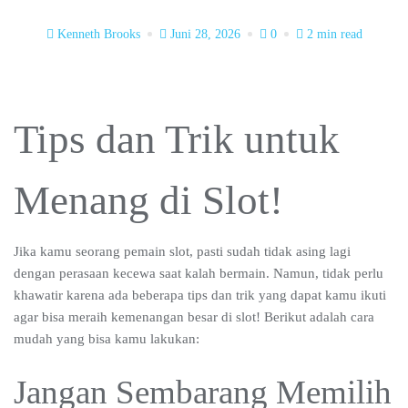
Kenneth Brooks
Juni 28, 2026
0
2 min read
Tips dan Trik untuk
Menang di Slot!
Jika kamu seorang pemain slot, pasti sudah tidak asing lagi
dengan perasaan kecewa saat kalah bermain. Namun, tidak perlu
khawatir karena ada beberapa tips dan trik yang dapat kamu ikuti
agar bisa meraih kemenangan besar di slot! Berikut adalah cara
mudah yang bisa kamu lakukan:
Jangan Sembarang Memilih