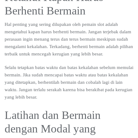
Berhenti Bermain
Hal penting yang sering dilupakan oleh pemain slot adalah
mengetahui kapan harus berhenti bermain. Jangan terjebak dalam
perasaan ingin menang terus dan terus bermain meskipun sudah
mengalami kekalahan. Terkadang, berhenti bermain adalah pilihan
terbaik untuk mencegah kerugian yang lebih besar.
Selalu tetapkan batas waktu dan batas kekalahan sebelum memulai
bermain. Jika sudah mencapai batas waktu atau batas kekalahan
yang ditetapkan, berhentilah bermain dan cobalah lagi di lain
waktu. Jangan terlalu serakah karena bisa berakibat pada kerugian
yang lebih besar.
Latihan dan Bermain
dengan Modal yang