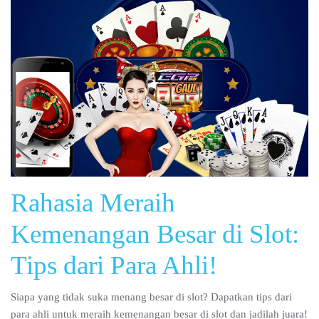
Rahasia Meraih
Kemenangan Besar di Slot:
Tips dari Para Ahli!
Siapa yang tidak suka menang besar di slot? Dapatkan tips dari
para ahli untuk meraih kemenangan besar di slot dan jadilah juara!