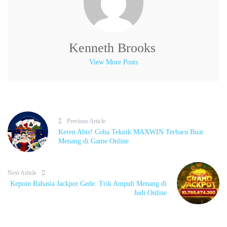
Kenneth Brooks
View More Posts
Previous Article
Keren Abis! Coba Teknik MAXWIN Terbaru Buat
Menang di Game Online
Next Article
Kepoin Rahasia Jackpot Gede: Trik Ampuh Menang di
Judi Online